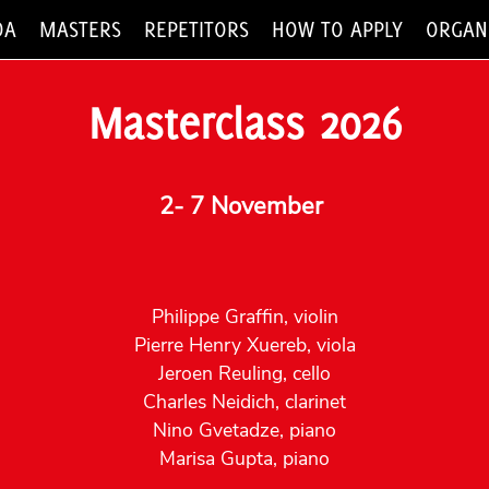
DA
MASTERS
REPETITORS
HOW TO APPLY
ORGANI
Masterclass 2026
2- 7 November
Philippe Graffin, violin
Pierre Henry Xuereb, viola
Jeroen Reuling, cello
Charles Neidich, clarinet
Nino Gvetadze, piano
Marisa Gupta, piano