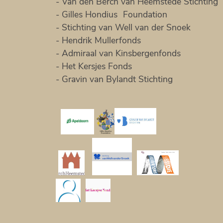
-
Van den Berch van Heemstede Stichting
-
Gilles Hondius Foundation
-
Stichting van Well van der Snoek
-
Hendrik Mullerfonds
-
Admiraal van Kinsbergenfonds
-
Het Kersjes Fonds
-
Gravin van Bylandt Stichting