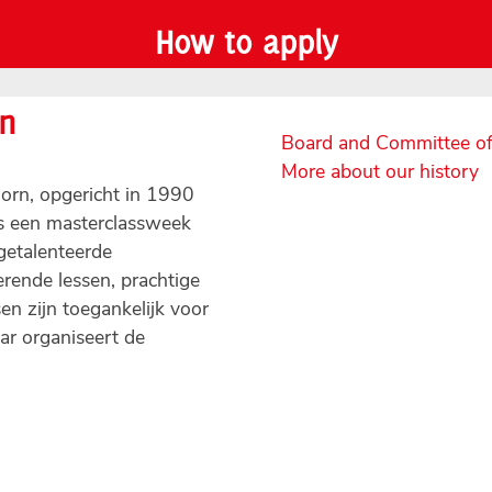
How to apply
rn
Board and Committee o
More about our history
oorn, opgericht in 1990
jks een masterclassweek
getalenteerde
erende lessen, prachtige
en zijn toegankelijk voor
ar organiseert de